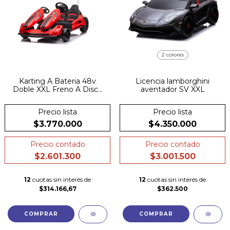
2 colores
Karting A Bateria 48v
Licencia lamborghini
Doble XXL Freno A Disco
aventador SV XXL
Cubierta De Caucho
Precio lista
Precio lista
$3.770.000
$4.350.000
Precio contado
Precio contado
$2.601.300
$3.001.500
12
cuotas sin interés de
12
cuotas sin interés de
$314.166,67
$362.500
COMPRAR