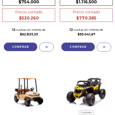
$754.000
$1.116.500
Precio contado
Precio contado
$520.260
$770.385
12
cuotas sin interés de
12
cuotas sin interés de
$62.833,33
$93.041,67
COMPRAR
5 colores