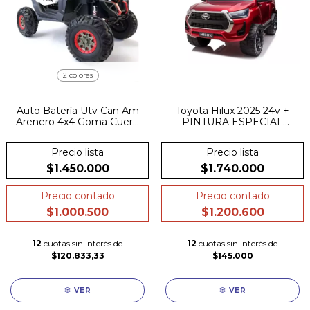
2 colores
Auto Batería Utv Can Am
Toyota Hilux 2025 24v +
Arenero 4x4 Goma Cuero
PINTURA ESPECIAL
Luces Mp3 Rc
METALIZADA + cuero +
ruedas de goma +
Precio lista
Precio lista
Pantalla tactil
$1.450.000
$1.740.000
Precio contado
Precio contado
$1.000.500
$1.200.600
12
cuotas sin interés de
12
cuotas sin interés de
$120.833,33
$145.000
VER
VER