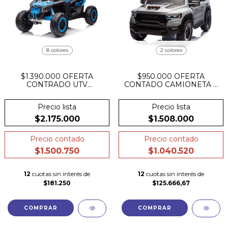
8 colores
2 colores
$1.390.000 OFERTA
$950.000 OFERTA
CONTRADO UTV
CONTADO CAMIONETA A
MAVERICK RS 24v 4x4
BATERIA 24V RAM RHO
licencia oficial CAN-AM
1500 4x4 OFICIAL DOBLE
Precio lista
Precio lista
Con pantalla
CUERO GOMA
$2.175.000
$1.508.000
Precio contado
Precio contado
$1.500.750
$1.040.520
12
cuotas sin interés de
12
cuotas sin interés de
$181.250
$125.666,67
COMPRAR
COMPRAR