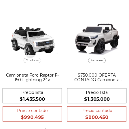
2 colores
4 colores
Camioneta Ford Raptor F-
$750.000 OFERTA
150 Lightning 24v
CONTADO Camioneta
Pick Up Toyota Hilux 2024
A Bateria 12v Cuero
Precio lista
Precio lista
Suspencion
$1.435.500
$1.305.000
Precio contado
Precio contado
$990.495
$900.450