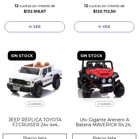
12
cuotas sin interés de
12
cuotas sin interés de
$132.916,67
$120.712,50
VER
VER
SIN STOCK
SIN STOCK
2 colores
2 colores
JEEP RÉPLICA TOYOTA
Utv Gigante Arenero A
FJ CRUISER 24v 4x4
Bateria MAVERICK Rs 24v
CUERO GOMA
18000rpm Rc
BLUETOOTH
Precio lista
Precio lista