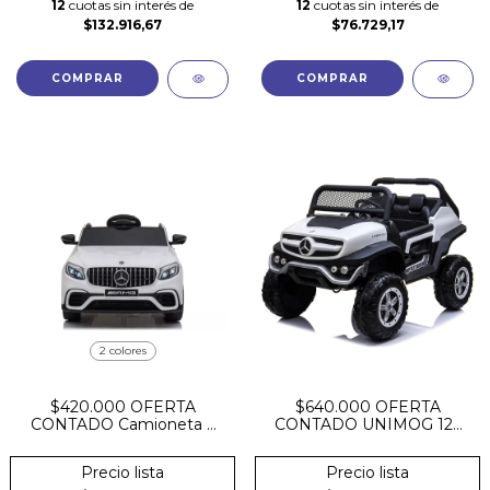
12
cuotas sin interés de
12
cuotas sin interés de
$132.916,67
$76.729,17
COMPRAR
COMPRAR
2 colores
$420.000 OFERTA
$640.000 OFERTA
CONTADO Camioneta a
CONTADO UNIMOG 12v
Bateria Mercedes Benz
4X4 LICENCIA OFICIAL
Glc 63s 12v Base
MERCEDES BENZ
Precio lista
Precio lista