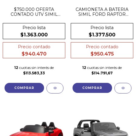
$750.000 OFERTA
CAMIONETA A BATERIA
CONTADO UTV SIMIL
SIMIL FORD RAPTOR
POLARIS RZR XXL 4
F150 POWER 12v CUERO
MOTORES 24V FULL
GOMA MECEDOR
Precio lista
Precio lista
BLUETOOTH
$1.363.000
$1.377.500
Precio contado
Precio contado
$940.470
$950.475
12
cuotas sin interés de
12
cuotas sin interés de
$113.583,33
$114.791,67
COMPRAR
COMPRAR