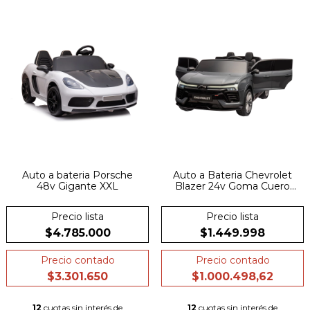
Auto a bateria Porsche
Auto a Bateria Chevrolet
48v Gigante XXL
Blazer 24v Goma Cuero
Palanca Usb
Precio lista
Precio lista
$4.785.000
$1.449.998
Precio contado
Precio contado
$3.301.650
$1.000.498,62
12
cuotas sin interés de
12
cuotas sin interés de