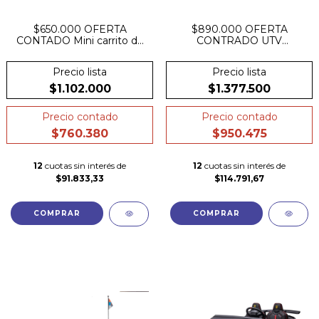
$650.000 OFERTA
$890.000 OFERTA
CONTADO Mini carrito de
CONTRADO UTV
golf doble a batería 12V.
MAVERICK RS 24v 4x4
licencia oficial CAN-AM
Precio lista
Precio lista
Pantalla
$1.102.000
$1.377.500
Precio contado
Precio contado
$760.380
$950.475
12
cuotas sin interés de
12
cuotas sin interés de
$91.833,33
$114.791,67
COMPRAR