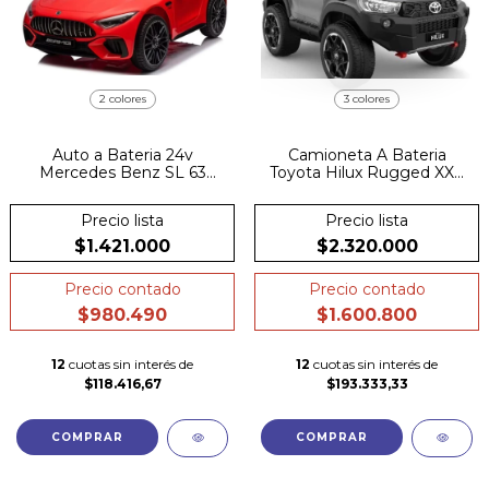
2 colores
3 colores
Auto a Bateria 24v
Camioneta A Bateria
Mercedes Benz SL 63
Toyota Hilux Rugged XXL
pantalla cuero goma
Pintura Especial 4x4
suspensión
pantalla cuero
Precio lista
Precio lista
$1.421.000
$2.320.000
Precio contado
Precio contado
$980.490
$1.600.800
12
cuotas sin interés de
12
cuotas sin interés de
$118.416,67
$193.333,33
COMPRAR
COMPRAR