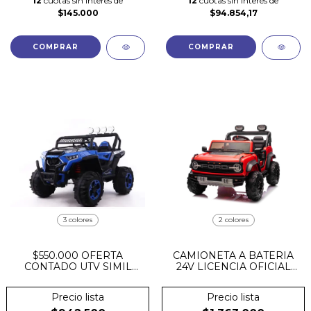
12
cuotas sin interés de
12
cuotas sin interés de
$145.000
$94.854,17
COMPRAR
COMPRAR
3 colores
2 colores
$550.000 OFERTA
CAMIONETA A BATERIA
CONTADO UTV SIMIL
24V LICENCIA OFICIAL
POLARIS RZR XXL 4
FORD BRONCO RAPTOR
MOTORES 12V BASE
CUERO + GOMA
Precio lista
Precio lista