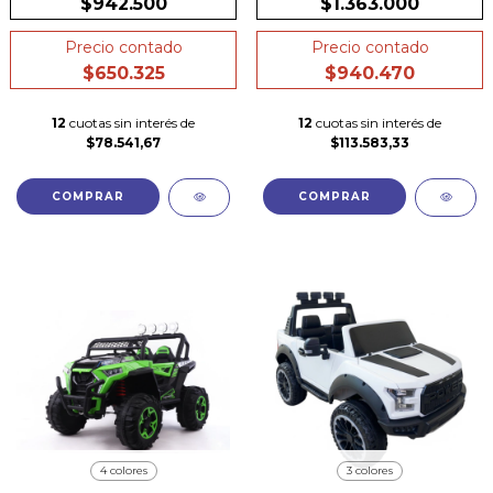
$942.500
$1.363.000
Precio contado
Precio contado
$650.325
$940.470
12
cuotas sin interés de
12
cuotas sin interés de
$78.541,67
$113.583,33
COMPRAR
COMPRAR
4 colores
3 colores