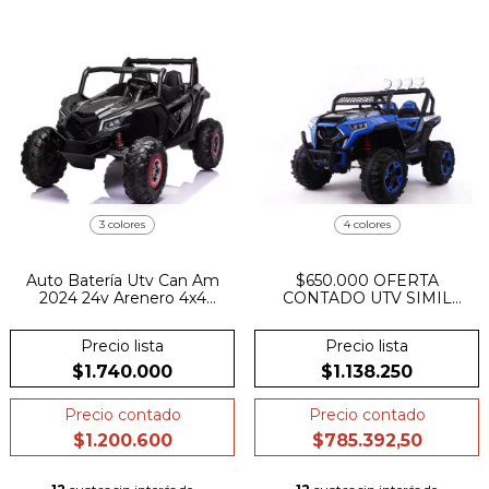
3 colores
4 colores
Auto Batería Utv Can Am
$650.000 OFERTA
2024 24v Arenero 4x4
CONTADO UTV SIMIL
Goma Cuero
POLARIS RZR XXL 4
MOTORES 12V CUERO
Precio lista
Precio lista
$1.740.000
$1.138.250
Precio contado
Precio contado
$1.200.600
$785.392,50