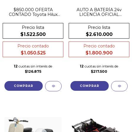
$850.000 OFERTA
AUTO A BATERÍA 24v
CONTADO Toyota Hilux
LICENCIA OFICIAL
4x4 12v CUERO RUEDAS
PORSCHE GT3 DOBLE
DE GOMA
RUEDAS INFLABLES,
Precio lista
Precio lista
CUERO LUCES,
BLUETOOTH
$1.522.500
$2.610.000
Precio contado
Precio contado
$1.050.525
$1.800.900
12
cuotas sin interés de
12
cuotas sin interés de
$126.875
$217.500
COMPRAR