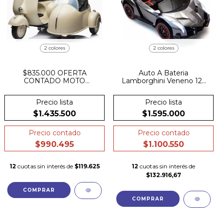
2 colores
2 colores
$835.000 OFERTA
Auto A Bateria
CONTADO MOTO
Lamborghini Veneno 12v
LICENCIA OFICIAL
4x4 pantalla
VESPA CON SIDECAR 12V
Precio lista
Precio lista
$1.435.500
$1.595.000
Precio contado
Precio contado
$990.495
$1.100.550
12
cuotas sin interés de
$119.625
12
cuotas sin interés de
$132.916,67
COMPRAR
COMPRAR