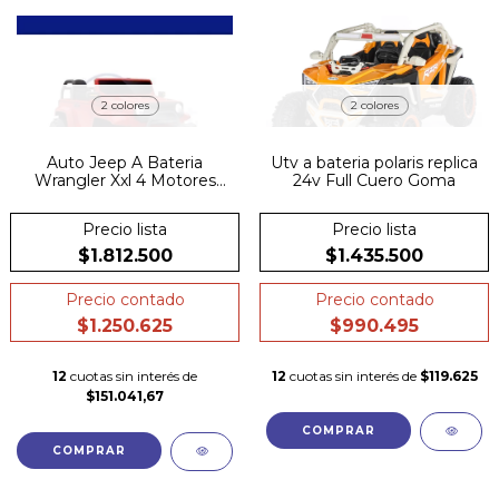
2 colores
2 colores
Auto Jeep A Bateria
Utv a bateria polaris replica
Wrangler Xxl 4 Motores
24v Full Cuero Goma
Ruedas Goma Led
Precio lista
Precio lista
$1.812.500
$1.435.500
Precio contado
Precio contado
$1.250.625
$990.495
12
cuotas sin interés de
12
cuotas sin interés de
$119.625
$151.041,67
COMPRAR
COMPRAR