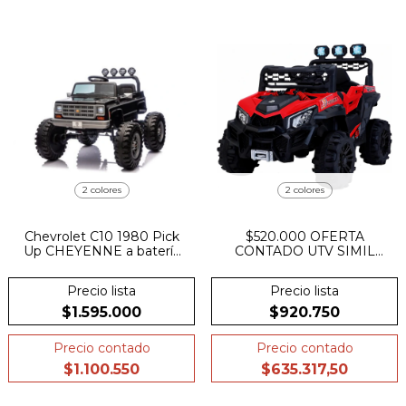
2 colores
2 colores
Chevrolet C10 1980 Pick
$520.000 OFERTA
Up CHEYENNE a batería
CONTADO UTV SIMIL
24v 4x4 cuero y ruedas de
CAN AM MAVERICK X3
goma
XR5 4X4 BLUETOOTH
Precio lista
Precio lista
$1.595.000
$920.750
Precio contado
Precio contado
$1.100.550
$635.317,50