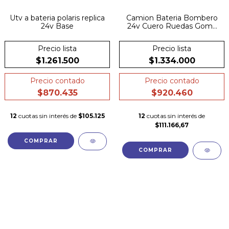
Utv a bateria polaris replica
Camion Bateria Bombero
24v Base
24v Cuero Ruedas Goma
Rc Lanza Agua
Precio lista
Precio lista
$1.261.500
$1.334.000
Precio contado
Precio contado
$870.435
$920.460
12
cuotas sin interés de
$105.125
12
cuotas sin interés de
$111.166,67
COMPRAR
COMPRAR