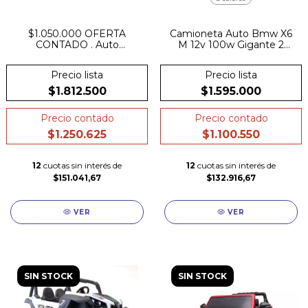
$1.050.000 OFERTA
Camioneta Auto Bmw X6
CONTADO . Auto
M 12v 100w Gigante 2
Camioneta A Bateria 12V
Butaca Cuero Goma
Mercedes Benz G63 6x6
Precio lista
Precio lista
Asiento Para Padres,
Asiento De Cuero Ruedas
$1.812.500
$1.595.000
De Goma
Precio contado
Precio contado
$1.250.625
$1.100.550
12
cuotas sin interés de
12
cuotas sin interés de
$151.041,67
$132.916,67
VER
VER
SIN STOCK
SIN STOCK