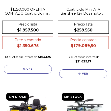
$1.250.000 OFERTA
Cuatriciclo Mini ATV
CONTADO Cuatriciclo mini
Banshee 12v Dos motores
cuatri deportivo 36v 800w
Musica Luces
llave de velocidades freno
Precio lista
Precio lista
a disco 25km hasta 90kg
suspesion ruedas inflables
$1.957.500
$259.550
Precio contado
Precio contado
$1.350.675
$179.089,50
12
cuotas sin interés de
$163.125
12
cuotas sin interés de
$21.629,17
VER
VER
SIN STOCK
SIN STOCK