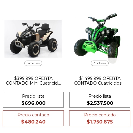
3 colores
3 colores
$399.999 OFERTA
$1.499.999 OFERTA
CONTADO Mini Cuatriciclo
CONTADO Cuatriciclos A
12V suspensión Plástico
Bateria 48V 1200W Llave
Control Bluetooth.
Reguladora De
Precio lista
Precio lista
Velocidades Freno A Disco
Suspensión
$696.000
$2.537.500
Precio contado
Precio contado
$480.240
$1.750.875