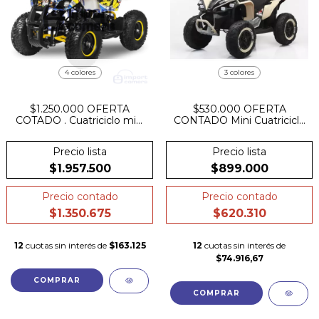
4 colores
3 colores
$1.250.000 OFERTA
$530.000 OFERTA
COTADO . Cuatriciclo mini
CONTADO Mini Cuatriciclo
cuatri 36v 800w llave
24V 4x4 suspensión Cuero
reguladora de velocidades
Goma FULL.
Precio lista
Precio lista
freno a disco 25km hasta
90kg suspesion ruedas
$1.957.500
$899.000
inflables
Precio contado
Precio contado
$1.350.675
$620.310
12
cuotas sin interés de
$163.125
12
cuotas sin interés de
$74.916,67
COMPRAR
COMPRAR