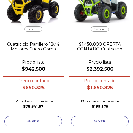
3 colores
2 colores
Cuatriciclo Parrillero 12v 4
$1.450.000 OFERTA
Motores Cuero Goma
CONTADO Cuatriciclo
Bateria
Parrillero a bateria 48V
1000W Llave Reguladora
Precio lista
Precio lista
De Velocidades Freno A
Disco Suspensión
$942.500
$2.392.500
Precio contado
Precio contado
$650.325
$1.650.825
12
cuotas sin interés de
12
cuotas sin interés de
$78.541,67
$199.375
VER
VER