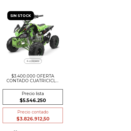
SIN STOCK
4 colores
$3.400.000 OFERTA
CONTADO CUATRICICLO
A BATERIA SUNRA KMT
1500W 60V ESPACIO
Precio lista
CARDANICO
$5.546.250
Precio contado
$3.826.912,50