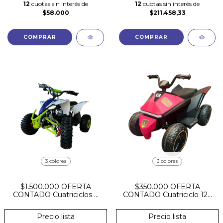
12
cuotas sin interés de
12
cuotas sin interés de
$58.000
$211.458,33
COMPRAR
COMPRAR
3 colores
3 colores
$1.500.000 OFERTA
$350.000 OFERTA
CONTADO Cuatriciclos A
CONTADO Cuatriciclo 12v
Bateria 48V 1200W 2800
simil Tesla Banda de
RPM Llave Reguladora De
Goma Bluetooth
Precio lista
Precio lista
Velocidades Freno A Disco