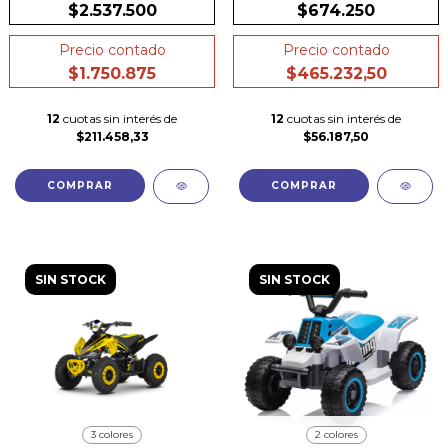
Suspensión
$2.537.500
$674.250
Precio contado
Precio contado
$1.750.875
$465.232,50
12
cuotas sin interés de
12
cuotas sin interés de
$211.458,33
$56.187,50
COMPRAR
COMPRAR
SIN STOCK
SIN STOCK
3 colores
2 colores