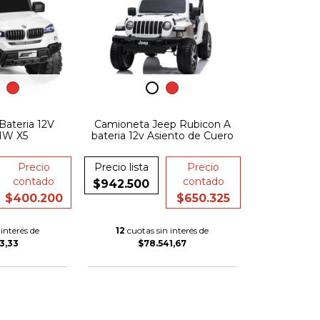
Bateria 12V
Camioneta Jeep Rubicon A
MW X5
bateria 12v Asiento de Cuero
Precio
Precio lista
Precio
contado
contado
$942.500
$400.200
$650.325
interés de
12
cuotas sin interés de
3,33
$78.541,67