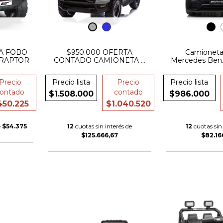
A FOBO
$950.000 OFERTA
Camioneta
 RAPTOR
CONTADO CAMIONETA A
Mercedes Benz
BATERIA 24V RAM RHO
Rueda De Go
1500 4x4 OFICIAL DOBLE
De Cuer
Precio
Precio lista
Precio
Precio lista
CUERO GOMA
ontado
contado
$1.508.000
$986.000
450.225
$1.040.520
e
$54.375
12
cuotas sin interés de
12
cuotas sin 
$125.666,67
$82.16