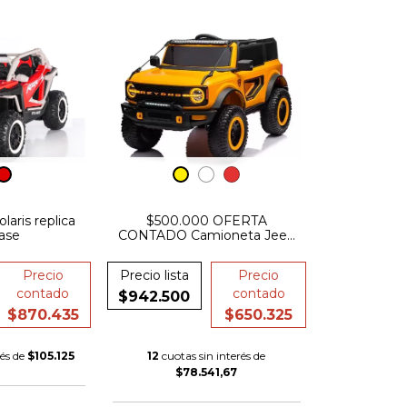
laris replica
$500.000 OFERTA
ase
CONTADO Camioneta Jeep
Beyond Simil Bronco 12v
4x4 Con Control Remoto
Precio
Precio lista
Precio
contado
contado
$942.500
$870.435
$650.325
rés de
$105.125
12
cuotas sin interés de
$78.541,67