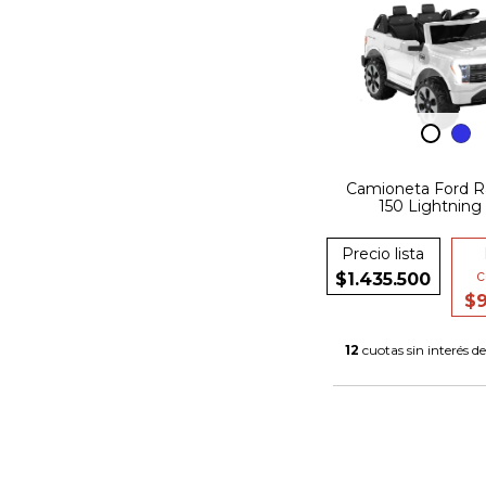
Camioneta Ford R
150 Lightning
Precio lista
c
$1.435.500
$
12
cuotas sin interés d