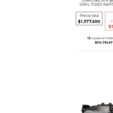
CAMIONETA A B
SIMIL FORD RAPT
POWER 12v CUE
MECEDOR BLUE
Precio lista
c
$1.377.500
$
12
cuotas sin inter
$114.791,67