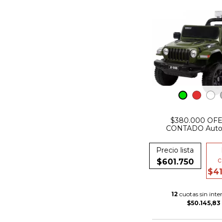
$380.000 OF
CONTADO Auto
Bateria simil rubic
Motores Luces
Precio lista
Suspension Co
c
$601.750
$41
12
cuotas sin inter
$50.145,83