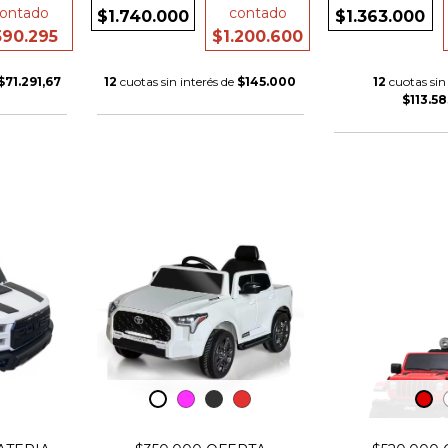
ontado
contado
$1.740.000
$1.363.000
590.295
$1.200.600
$71.291,67
12
cuotas sin interés de
$145.000
12
cuotas sin 
$113.58