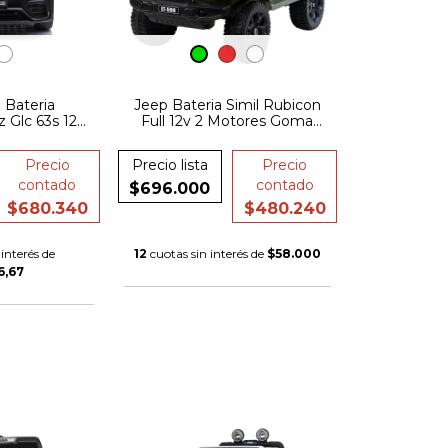
 Bateria
Jeep Bateria Simil Rubicon
 Glc 63s 12v
Full 12v 2 Motores Goma
ma Asiento
Cuero FULL
o Full
Precio
Precio lista
Precio
contado
contado
$696.000
$680.340
$480.240
interés de
12
cuotas sin interés de
$58.000
6,67