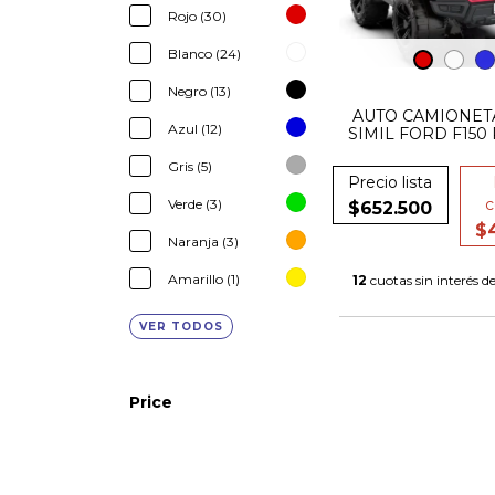
Rojo (30)
Blanco (24)
Negro (13)
AUTO CAMIONET
Azul (12)
SIMIL FORD F150
Gris (5)
Precio lista
c
Verde (3)
$652.500
$
Naranja (3)
Amarillo (1)
12
cuotas sin interés d
VER TODOS
Price