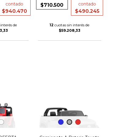
contado
contado
$710.500
$940.470
$490.245
interés de
12
cuotas sin interés de
3,33
$59.208,33