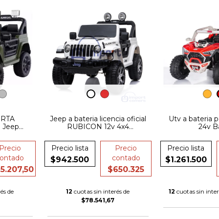
ERTA
Jeep a bateria licencia oficial
Utv a bateria po
 Jeep
RUBICON 12v 4x4
24v B
on 12v 2
superpotente
 Usb
Precio
Precio lista
Precio
Precio lista
ntrol
ontado
contado
$942.500
$1.261.500
5.207,50
$650.325
és de
12
cuotas sin interés de
12
cuotas sin inte
$78.541,67