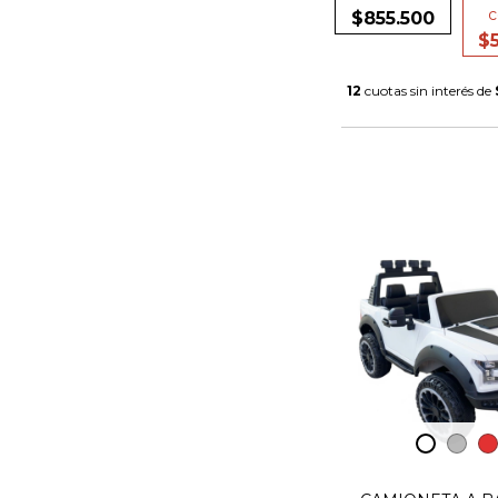
c
$855.500
$
12
cuotas sin interés de