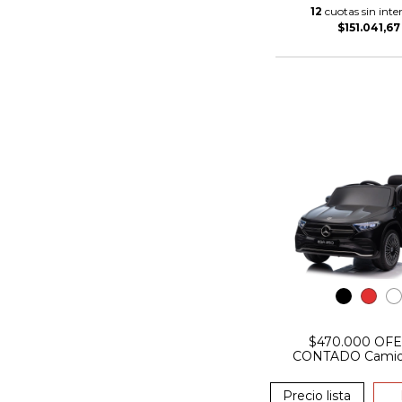
12
cuotas sin inter
$151.041,67
$470.000 OF
CONTADO Camio
bateria merced
asiento de cuer
Precio lista