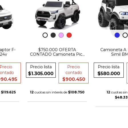
aptor F-
$750.000 OFERTA
Camioneta A 
 24v
CONTADO Camioneta Pick
Simil B
Up Toyota Hilux 2024 A
Bateria 12v Cuero
Precio
Precio lista
Precio
Precio lista
Suspencion
ontado
contado
$1.305.000
$580.000
990.495
$900.450
e
$119.625
12
cuotas sin interés de
$108.750
12
cuotas sin 
$48.33