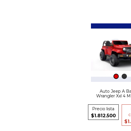
Auto Jeep A Ba
Wrangler Xxl 4 M
Ruedas Goma
Precio lista
c
$1.812.500
$1