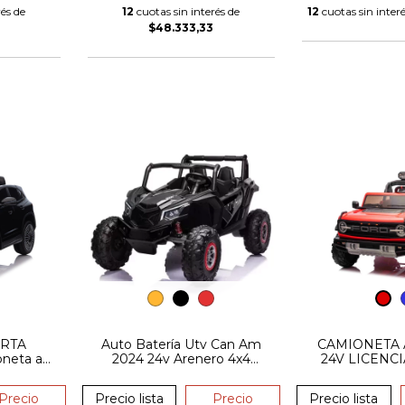
és de
12
cuotas sin interés de
12
cuotas sin inter
$48.333,33
ERTA
Auto Batería Utv Can Am
CAMIONETA 
neta a
2024 24v Arenero 4x4
24V LICENCI
es Eqa
Goma Cuero
FORD BRONC
o 12v
CUERO +
Precio
Precio lista
Precio
Precio lista