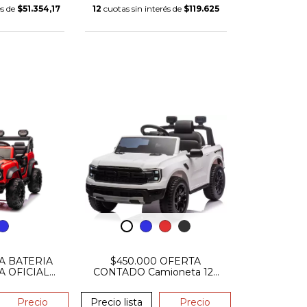
és de
$51.354,17
12
cuotas sin interés de
$119.625
A BATERIA
$450.000 OFERTA
A OFICIAL
CONTADO Camioneta 12v
O RAPTOR
Ranger Raptor Oficial Base
 GOMA
Precio
Precio lista
Precio