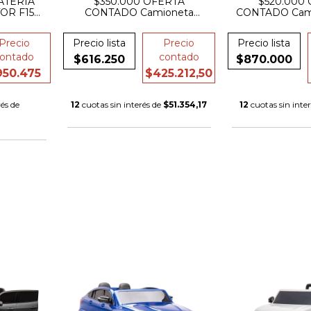
ATERIA
$350.000 OFERTA
$520.000
OR F150
CONTADO Camioneta
CONTADO Cami
RO GOMA
Toyota Tundra 12V
Rubicon A bate
TOOTH
Precio
Precio lista
Precio
Precio lista
ontado
contado
$616.250
$870.000
950.475
$425.212,50
és de
12
cuotas sin interés de
$51.354,17
12
cuotas sin inte