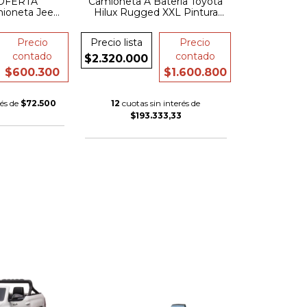
 OFERTA
Camioneta A Bateria Toyota
oneta Jeep
Hilux Rugged XXL Pintura
ria 12v Base
Especial 4x4 pantalla cuero
Precio
Precio lista
Precio
contado
contado
$2.320.000
$600.300
$1.600.800
rés de
$72.500
12
cuotas sin interés de
$193.333,33