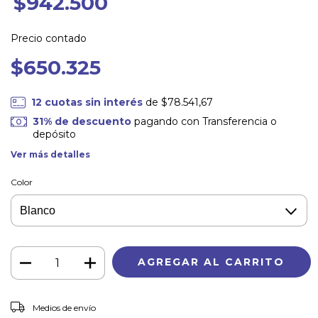
$942.500
Precio contado
$650.325
12
cuotas sin interés
de
$78.541,67
31% de descuento
pagando con Transferencia o
depósito
Ver más detalles
Color
CAMBIAR CP
Entregas para el CP:
Medios de envío