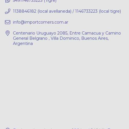
5491146733223 (Tigre)
1138846182 (local avellaneda) / 1146733223 (local tigre)
info@importcomers.com.ar
Centenario Uruguayo 2085, Entre Camacua y Camino
General Belgrano , Villa Dominico, Buenos Aires,
Argentina