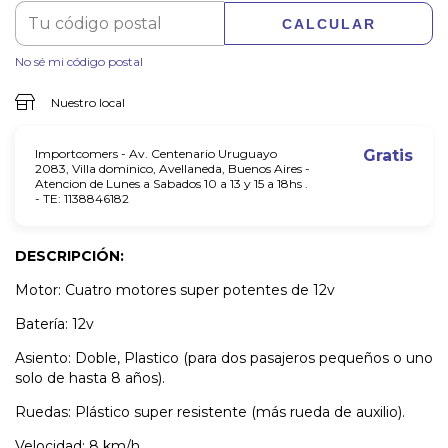
CALCULAR
No sé mi código postal
Nuestro local
Importcomers - Av. Centenario Uruguayo
Gratis
2083, Villa dominico, Avellaneda, Buenos Aires -
Atencion de Lunes a Sabados 10 a 13 y 15 a 18hs .
- TE: 1138846182
DESCRIPCIÓN:
Motor: Cuatro motores super potentes de 12v
Batería: 12v
Asiento: Doble, Plastico (para dos pasajeros pequeños o uno
solo de hasta 8 años).
Ruedas: Plástico super resistente (más rueda de auxilio).
Velocidad: 8 km/h.