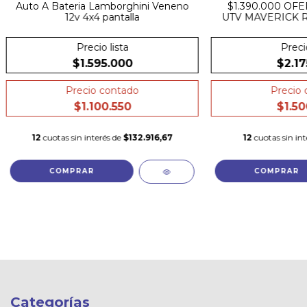
Auto A Bateria Lamborghini Veneno
$1.390.000 OF
12v 4x4 pantalla
UTV MAVERICK RS 
oficial CAN-A
Precio lista
Precio
$1.595.000
$2.17
Precio contado
Precio 
$1.100.550
$1.50
12
cuotas sin interés de
$132.916,67
12
cuotas sin int
COMPRAR
COMPRAR
Categorías