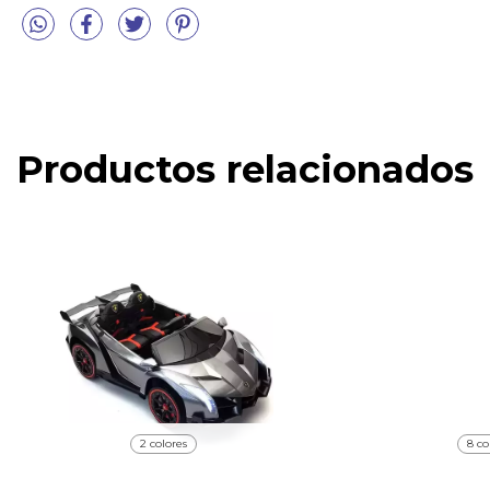
Productos relacionados
2 colores
8 co