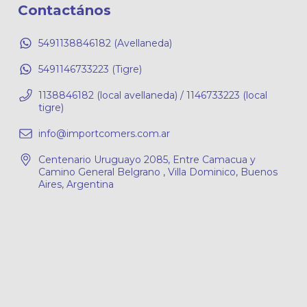
Contactános
5491138846182 (Avellaneda)
5491146733223 (Tigre)
1138846182 (local avellaneda) / 1146733223 (local
tigre)
info@importcomers.com.ar
Centenario Uruguayo 2085, Entre Camacua y
Camino General Belgrano , Villa Dominico, Buenos
Aires, Argentina