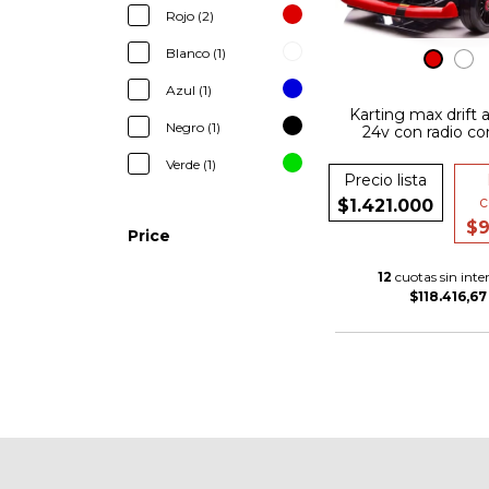
Rojo (2)
Blanco (1)
Azul (1)
Karting max drift a
Negro (1)
24v con radio co
goma + luces + b
Verde (1)
Precio lista
c
$1.421.000
$9
Price
12
cuotas sin inter
$118.416,67