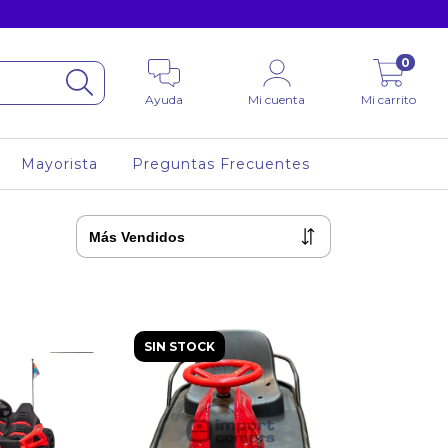
0
Ayuda
Mi cuenta
Mi carrito
Mayorista
Preguntas Frecuentes
SIN STOCK