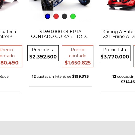
 batería
$1.550.000 OFERTA
Karting A Bate
ntrol +
CONTADO GO KART TODO
XXL Freno A Di
luetooth
TERRENO 48v 2000w
De Ca
bateria de litio niños adultos
Precio
Precio lista
Precio
Precio lista
hasta 150kg . Suspensión
ontado
extrema Karting
contado
$2.392.500
$3.770.000
80.490
$1.650.825
és de
12
cuotas sin interés de
$199.375
12
cuotas sin 
$314.16