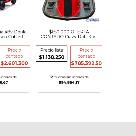
ria 48v Doble
$650.000 OFERTA
sco Cubierta
CONTADO Crazy Drift Kart
ucho
Karting Electrico Bateria 36v
7a 350w 24km
Precio
Precio lista
Precio
contado
contado
$1.138.250
$2.601.300
$785.392,50
interés de
12
cuotas sin interés de
6,67
$94.854,17