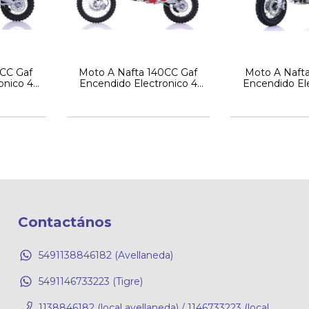
0CC Gaf
Moto A Nafta 140CC Gaf
Moto A Naft
onico 4
Encendido Electronico 4
Encendido El
e lista
Tiempos
Tiem
Contactános
5491138846182 (Avellaneda)
5491146733223 (Tigre)
1138846182 (local avellaneda) / 1146733223 (local