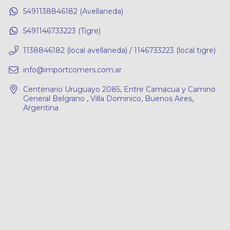
5491138846182 (Avellaneda)
5491146733223 (Tigre)
1138846182 (local avellaneda) / 1146733223 (local tigre)
info@importcomers.com.ar
Centenario Uruguayo 2085, Entre Camacua y Camino
General Belgrano , Villa Dominico, Buenos Aires,
Argentina