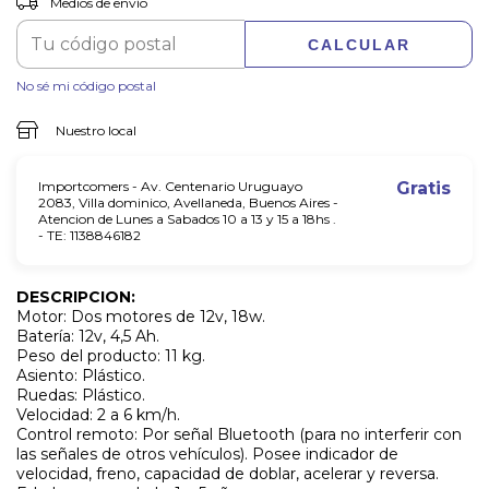
Medios de envío
CALCULAR
No sé mi código postal
Nuestro local
Importcomers - Av. Centenario Uruguayo
Gratis
2083, Villa dominico, Avellaneda, Buenos Aires -
Atencion de Lunes a Sabados 10 a 13 y 15 a 18hs .
- TE: 1138846182
DESCRIPCION:
Motor: Dos motores de 12v, 18w.
Batería: 12v, 4,5 Ah.
Peso del producto: 11 kg.
Asiento: Plástico.
Ruedas: Plástico.
Velocidad: 2 a 6 km/h.
Control remoto: Por señal Bluetooth (para no interferir con
las señales de otros vehículos). Posee indicador de
velocidad, freno, capacidad de doblar, acelerar y reversa.