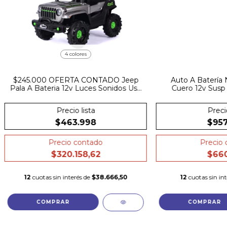
4 colores
$245.000 OFERTA CONTADO Jeep
Auto A Batería
Pala A Bateria 12v Luces Sonidos Usb
Cuero 12v Susp
Control Cinturon
Precio lista
Precio
$463.998
$957
Precio contado
Precio 
$320.158,62
$660
12
cuotas sin interés de
$38.666,50
12
cuotas sin in
COMPRAR
COMPRAR