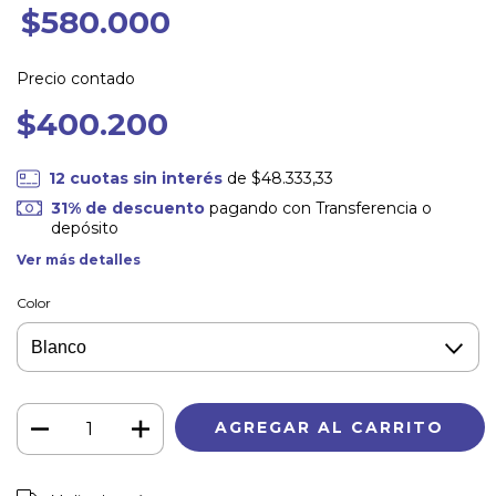
$580.000
Precio contado
$400.200
12
cuotas sin interés
de
$48.333,33
31% de descuento
pagando con Transferencia o
depósito
Ver más detalles
Color
CAMBIAR CP
Entregas para el CP: