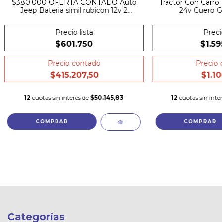
$380.000 OFERTA CONTADO Auto
Tractor Con Carro 
Jeep Bateria simil rubicon 12v 2
24v Cuero G
Motores Luces Usb Suspension
Control
Precio lista
Precio
$601.750
$1.59
Precio contado
Precio 
$415.207,50
$1.10
12
cuotas sin interés de
$50.145,83
12
cuotas sin inte
COMPRAR
COMPRAR
Categorías