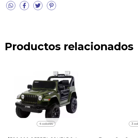
Productos relacionados
4 colores
3 co