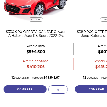
5 colores
4 co
$330.000 OFERTA CONTADO Auto
$380.000 OFERT
A Bateria Audi R8 Sport 2022 12v
Jeep Bateria sim
Usb Control Puertas Rc ASIENTO
Motores Luces 
PLASTICO
Con
Precio lista
Precio
$594.500
$601
Precio contado
Precio 
$410.205
$415.
12
cuotas sin interés de
$49.541,67
12
cuotas sin inte
COMPRAR
COMPRAR