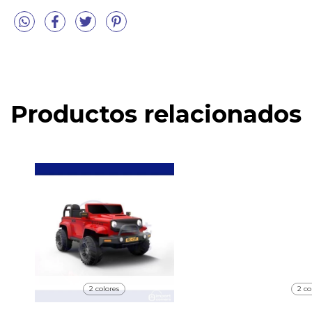
Productos relacionados
2 colores
2 co