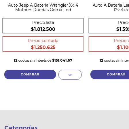
Auto Jeep A Bateria Wrangler Xxl 4
Auto A Bateria L
Motores Ruedas Goma Led
12v 4x4 
Precio lista
Precio
$1.812.500
$1.59
Precio contado
Precio 
$1.250.625
$1.10
12
cuotas sin interés de
$151.041,67
12
cuotas sin inte
COMPRAR
COMPRAR
Categorías