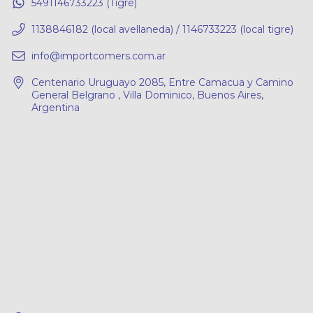
5491146733223 (Tigre)
1138846182 (local avellaneda) / 1146733223 (local tigre)
info@importcomers.com.ar
Centenario Uruguayo 2085, Entre Camacua y Camino
General Belgrano , Villa Dominico, Buenos Aires,
Argentina