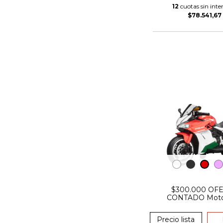
12
cuotas sin inter
$78.541,67
$300.000 OF
CONTADO Moto
Ducati Pista 
Precio lista