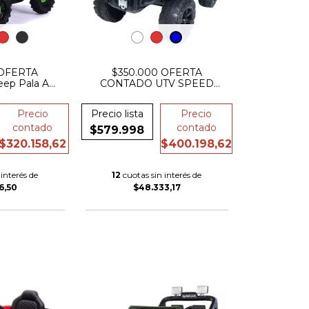
 OFERTA
$350.000 OFERTA
ep Pala A
CONTADO UTV SPEED
uces Sonidos
SIMIL CANAM 12V LUCES
 Cinturon
Precio
Precio lista
Precio
contado
contado
$579.998
$320.158,62
$400.198,62
interés de
12
cuotas sin interés de
6,50
$48.333,17