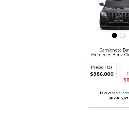
Camioneta Bat
Mercedes Benz Glc
Rueda De Goma 
De Cuero Fu
Precio lista
c
$986.000
$6
12
cuotas sin inter
$82.166,67