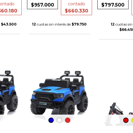
ontado
contado
$957.000
$797.500
360.180
$660.330
e
$43.500
12
cuotas sin interés de
$79.750
12
cuotas sin 
$66.45