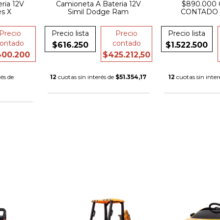
ria 12V
Camioneta A Bateria 12V
$890.000
es X
Simil Dodge Ram
CONTADO 
EXCAVADORA 
+ PALA ELEC
Precio
Precio lista
Precio
Precio lista
CUERO + R
ontado
contado
GO
$616.250
$1.522.500
00.200
$425.212,50
és de
12
cuotas sin interés de
$51.354,17
12
cuotas sin inter