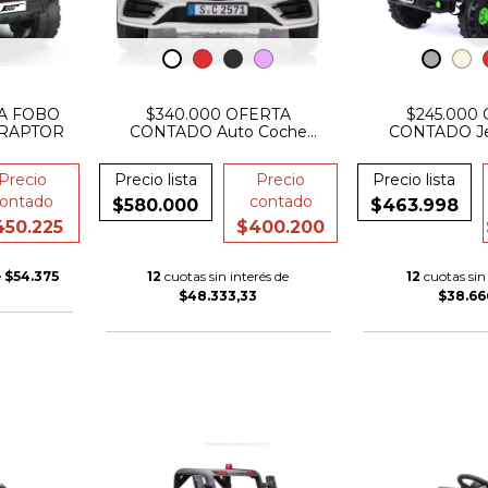
A FOBO
$340.000 OFERTA
$245.000
 RAPTOR
CONTADO Auto Coche
CONTADO Je
Bateria Mercedes Cls350 12v
Bateria 12v L
Control Luz Puertas
Usb Control
Precio
Precio lista
Precio
Precio lista
ontado
contado
$580.000
$463.998
450.225
$400.200
e
$54.375
12
cuotas sin interés de
12
cuotas sin 
$48.333,33
$38.66