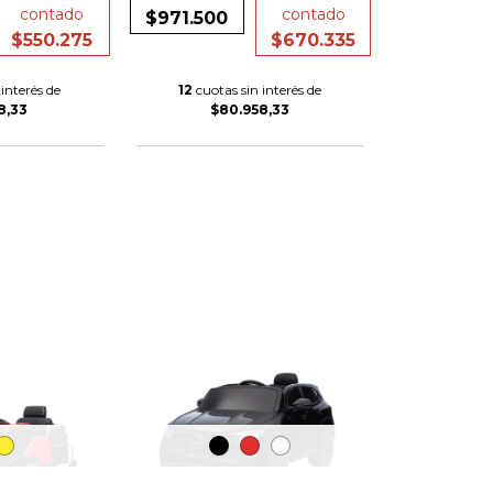
contado
contado
$971.500
$550.275
$670.335
interés de
12
cuotas sin interés de
8,33
$80.958,33