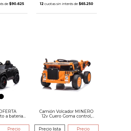
rés de
$90.625
12
cuotas sin interés de
$65.250
 OFERTA
Camión Volcador MINERO
 a bateria
12v Cuero Goma control,
 Urus 12V
caja electrica a bateria
e Cuero
Precio
Precio lista
Precio