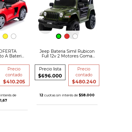
 OFERTA
Jeep Bateria Simil Rubicon
 A Bateria
Full 12v 2 Motores Goma
2022 12v Usb
Cuero FULL
ertas Rc
Precio
Precio lista
Precio
LASTICO
contado
contado
$696.000
$410.205
$480.240
interés de
12
cuotas sin interés de
$58.000
1,67