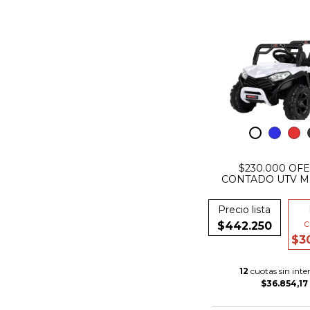
$230.000 OF
CONTADO UTV 
CROSS COUNT
BATERIA 12V 
Precio lista
c
$442.250
$30
12
cuotas sin inter
$36.854,17