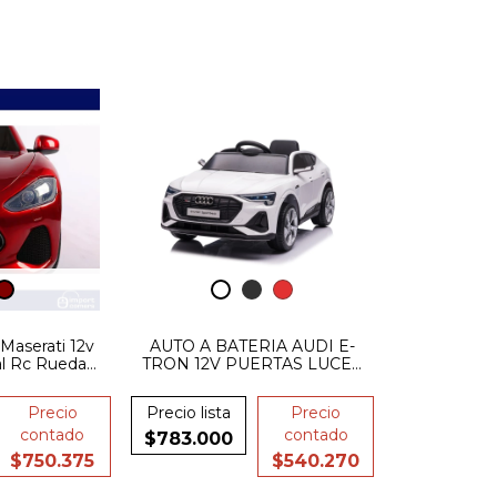
 Maserati 12v
AUTO A BATERIA AUDI E-
al Rc Ruedas
TRON 12V PUERTAS LUCES
ma
MP3
Precio
Precio lista
Precio
contado
contado
$783.000
$750.375
$540.270