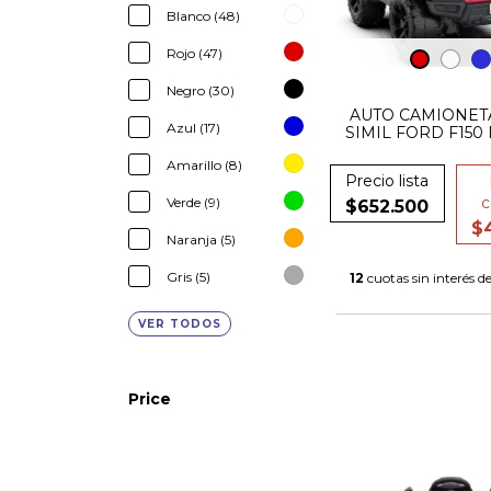
Blanco (48)
Rojo (47)
Negro (30)
AUTO CAMIONET
Azul (17)
SIMIL FORD F150
Amarillo (8)
Precio lista
c
Verde (9)
$652.500
$
Naranja (5)
Gris (5)
12
cuotas sin interés d
VER TODOS
Price