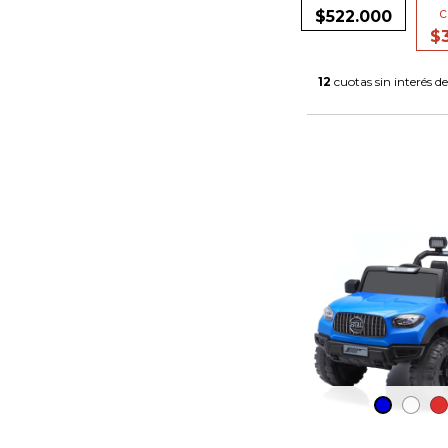
c
$522.000
$
12
cuotas sin interés d