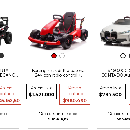
ERTA
Karting max drift a batería
$460.000
MECANO
24v con radio control +
CONTADO Auto
RY A
goma + luces + bluetooth
electrico b
3053
Precio
Precio lista
Precio
Precio lista
ontado
contado
$1.421.000
$797.500
5.152,50
$980.490
és de
12
cuotas sin interés de
12
cuotas sin 
$118.416,67
$66.45