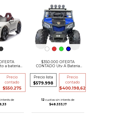
 OFERTA
$350.000 OFERTA
 a bateria
CONTADO Utv A Bateria
mw i4 12v
Cromer 307 12v Luces
Musica Mesedora Bluetooth
Precio
Precio lista
Precio
control remoto
contado
contado
$579.998
$550.275
$400.198,62
interés de
12
cuotas sin interés de
8,33
$48.333,17