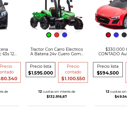
eria
Tractor Con Carro Electrico
$330.000
 63s 12v
A Bateria 24v Cuero Goma
CONTADO Auto
Asiento
Control
Audi R8 Sport 
ll
Control Pu
Precio
Precio lista
Precio
Precio lista
ASIENTO P
ontado
contado
$1.595.000
$594.500
80.340
$1.100.550
és de
12
cuotas sin interés de
12
cuotas sin 
$132.916,67
$49.54