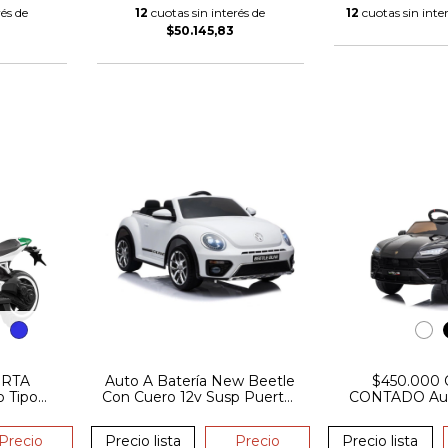
és de
12
cuotas sin interés de
12
cuotas sin inte
$50.145,83
ERTA
Auto A Batería New Beetle
$450.000
 Tipo
Con Cuero 12v Susp Puertas
CONTADO Auto
12V
Rc Usb
Lamborghini
Asiento d
Precio
Precio lista
Precio
Precio lista