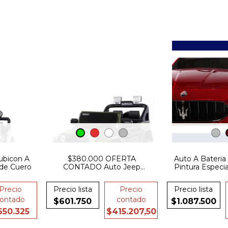
ubicon A
$380.000 OFERTA
Auto A Bateria
 de Cuero
CONTADO Auto Jeep
Pintura Especi
Bateria simil rubicon 12v 2
Go
Motores Luces Usb
Precio
Precio lista
Precio
Precio lista
Suspension Control
ontado
contado
$601.750
$1.087.500
650.325
$415.207,50