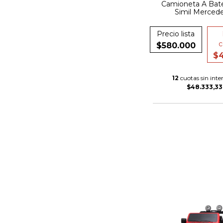
Camioneta A Bate
Simil Merced
Precio lista
c
$580.000
$4
12
cuotas sin inter
$48.333,33